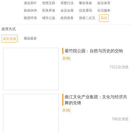
酒业茶叶
智慧互联
母婴行业
餐饮美食
娱乐体育
旅游休闲
医美养老
会议会展
信息通讯
生活服务
能源环境
城市公益
政府政务
游戏二次元
其他
排序方式
播放最多
最新视频
紫竹院公园：自然与历史的交响
其他|
7221次浏览
曲江文化产业集团：文化与经济共
舞的先锋
其他|
766次浏览