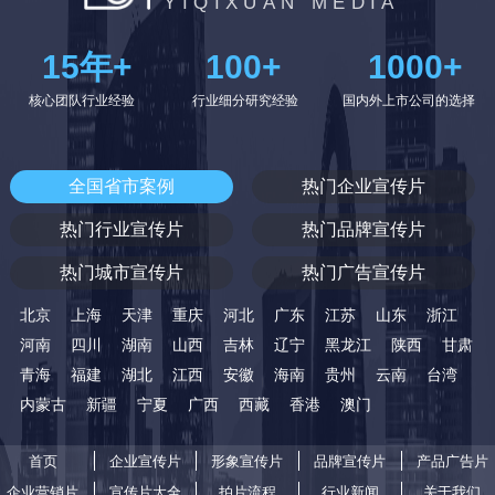
YIQIXUAN MEDIA
15
年+
100
+
1000
+
核心团队行业经验
行业细分研究经验
国内外上市公司的选择
全国省市案例
热门企业宣传片
热门行业宣传片
热门品牌宣传片
热门城市宣传片
热门广告宣传片
北京
上海
天津
重庆
河北
广东
江苏
山东
浙江
河南
四川
湖南
山西
吉林
辽宁
黑龙江
陕西
甘肃
青海
福建
湖北
江西
安徽
海南
贵州
云南
台湾
内蒙古
新疆
宁夏
广西
西藏
香港
澳门
首页
企业宣传片
形象宣传片
品牌宣传片
产品广告片
企业营销片
宣传片大全
拍片流程
行业新闻
关于我们