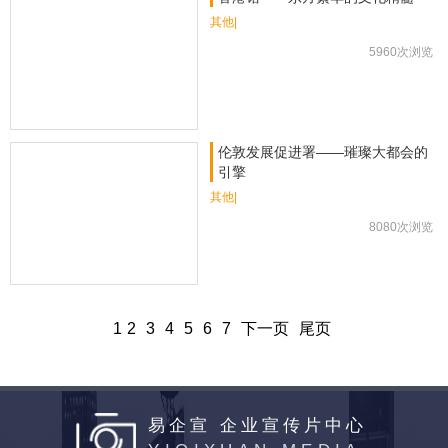
其他|
5960次浏览
伦敦发展促进署——璀璨大都会的
引擎
其他|
8080次浏览
1
2
3
4
5
6
7
下一页
尾页
易企宣 企业宣传片中心