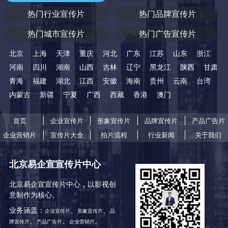
热门行业宣传片
热门品牌宣传片
热门城市宣传片
热门广告宣传片
北京
上海
天津
重庆
河北
广东
江苏
山东
浙江
河南
四川
湖南
山西
吉林
辽宁
黑龙江
陕西
甘肃
青海
福建
湖北
江西
安徽
海南
贵州
云南
台湾
内蒙古
新疆
宁夏
广西
西藏
香港
澳门
首页
企业宣传片
形象宣传片
品牌宣传片
产品广告片
企业营销片
宣传片大全
拍片流程
行业新闻
关于我们
北京易企宣宣传片中心
北京易企宣宣传片中心，以影视创
意制作为核心。
业务涵盖：
、
、
企业宣传片
形象宣传片
品
、
、
。
牌宣传片
产品广告片
企业营销片