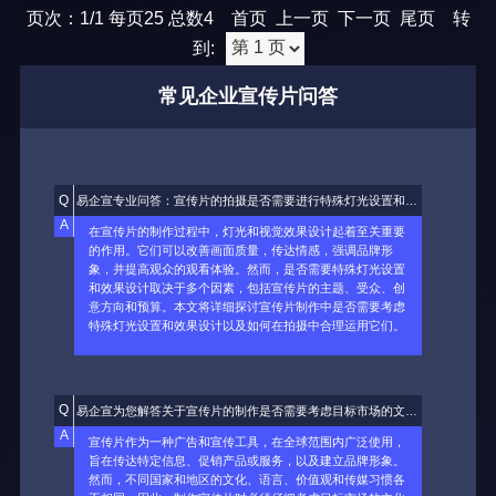
A
页次：1/1 每页25 总数4 首页 上一页 下一页 尾页 转
宣传片的后期制作是制作过程中至关重要的环节，它涵盖了
多个方面的处理和加工，包括剪辑、特效、音频处理、色彩
到:
校正、字幕添加等。本文将详细介绍宣传片后期制作的各个
方面，以帮助大家了解后期制作的重要性及其所涵盖的具体
常见企业宣传片问答
内容。
Q
易企宣专业问答：宣传片的拍摄是否需要进行特殊灯光设置和效果设计?
A
在宣传片的制作过程中，灯光和视觉效果设计起着至关重要
的作用。它们可以改善画面质量，传达情感，强调品牌形
象，并提高观众的观看体验。然而，是否需要特殊灯光设置
和效果设计取决于多个因素，包括宣传片的主题、受众、创
意方向和预算。本文将详细探讨宣传片制作中是否需要考虑
特殊灯光设置和效果设计以及如何在拍摄中合理运用它们。
Q
易企宣为您解答关于宣传片的制作是否需要考虑目标市场的文化差异和语言适应？
A
宣传片作为一种广告和宣传工具，在全球范围内广泛使用，
旨在传达特定信息、促销产品或服务，以及建立品牌形象。
然而，不同国家和地区的文化、语言、价值观和传媒习惯各
不相同。因此，制作宣传片时必须仔细考虑目标市场的文化
差异和语言适应。