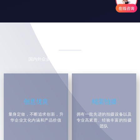
观众的注意力、引发情感共鸣、传达清晰的信息，并留下深
刻的印象。在实现这些目标中，故事节奏和剪辑节奏的掌控
起着至关重要的作用。
Q
易企宣为您解答：宣传片的制作是否需要考虑多语言版本和字幕翻译？
我们的优势
A
随着全球化的不断发展，宣传片的制作在跨文化传播和国际
市场推广方面变得愈发重要。多语言版本和字幕翻译是制作
宣传片时需要认真考虑的因素之一。
国内外众多知名集团、上市公司的共同选择
Q
易企宣解答：宣传片的拍摄是否需要进行实地勘察和预先策划？
A
宣传片的拍摄是一项综合性强、影响深远的创作工作，
旨在通过生动、有力的画面语言和声音表达，向观众传达特
定信息、情感或理念。为了确保宣传片的制作达到预期效
创意优良
精湛拍摄
果，实地勘察和预先策划是不可或缺的环节。以下将详细阐
述它们的重要性及作用。
量身定做，不断追求创新，升
拥有一批先进的拍摄设备以及
华企业文化内涵和产品价值
专业高素质、经验丰富的拍摄
团队
Q
易企宣建议关于宣传片的风格和视觉效果是什么？
A