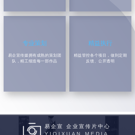
在确定宣传片的风格和视觉效果之前，首先要明确目标受众
是谁。不同的目标受众有不同的喜好和审美观，因此需要根
据目标受众的特点来选择适合的风格和视觉效果。例如，如
果目标受众是年轻人群体，可以选择时尚、活力的风格，采
用鲜明的色彩和快速剪辑;如果目标受众是高端商务人士，
可以选择简洁、大气的风格，使用高质量的摄影和平滑的过
渡效果。
专业策划
精益执行
Q
易企宣传媒拥有成熟的策划团
精益管控各个项目，做到定期
宣传片的拍摄是否需要进行特殊人员训练或协调?易企宣为您说明
队，精工细造每一部作品
反馈、公开透明
A
在宣传片的拍摄过程中，特殊人员训练和协调是确保制作顺
利进行、达到高质量结果的关键因素之一。宣传片制作通常
需要多个专业领域的人员协同合作，包括导演、摄影师、演
员、化妆师、服装师、场务人员等，他们需要具备特定的技
能和知识以实现创意愿景。
易企宣 企业宣传片中心
YIQIXUAN MEDIA