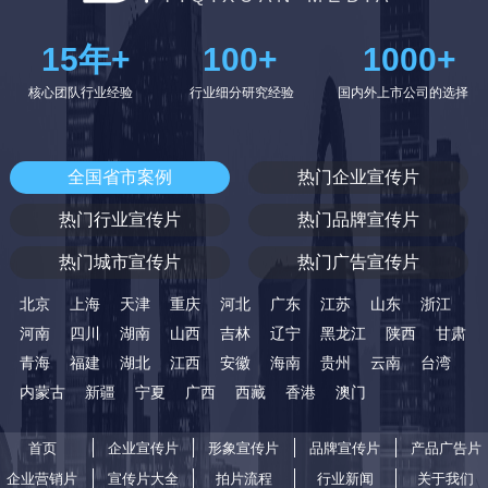
15
年+
100
+
1000
+
核心团队行业经验
行业细分研究经验
国内外上市公司的选择
全国省市案例
热门企业宣传片
热门行业宣传片
热门品牌宣传片
热门城市宣传片
热门广告宣传片
北京
上海
天津
重庆
河北
广东
江苏
山东
浙江
河南
四川
湖南
山西
吉林
辽宁
黑龙江
陕西
甘肃
青海
福建
湖北
江西
安徽
海南
贵州
云南
台湾
内蒙古
新疆
宁夏
广西
西藏
香港
澳门
首页
企业宣传片
形象宣传片
品牌宣传片
产品广告片
企业营销片
宣传片大全
拍片流程
行业新闻
关于我们