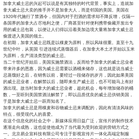
加拿大威士忌的兴起可以说是有其独特的时代背景，事实上，造就加
拿大威士忌大卖的推手并不是加拿大人，而是邻国的美国。美国在
1920年代施行了禁酒令，但国内对于烈酒的需求却不降反增，仅隔一
条国界的加拿大占尽地利之便，厂商甚至针对便利携带偷藏开发出专
用的威士忌包装，以便让人们得以沿着美加边境大量将加拿大威士忌
偷渡进入美国的领土。
在初期，加拿大威士忌既是以稞麦为原料，所以风味很重。直至十九
世纪中叶，从英国 引进连续式蒸馏器后，在加拿大本土才开始以玉米
为原料，生产清淡类型的威士忌。
当二十世纪开始后，美国实施禁酒法，反而给予加拿大的威士忌业者
带来许多的恩惠，因为威士忌需要以酒桶来储存，这也就是说当威士
忌蒸馏好之后，在销售以前，要经过一段储存的岁月，因此如果美国
的威士忌业者，在解禁以后，随即来生产威士忌，也不可能马上有好
酒出现。故当时加拿大的威士忌业者，趁此机会，每年增加储存的桶
数，一至听到美国禁酒法解禁了，即以品质优良的威士忌供销美国，
于是加拿大威士忌一跃而知名了。
加拿大的威士忌是用稞麦和谷物威士忌来调配的，因此有清淡风味的
特点，很受现代人的喜爱。
在这个信息化的社会之中，新媒体应用日益广泛，宣传片的制作技术
逐渐走向成熟，这也促使他成为了当代最为受到欢迎的营销方式之
一。北京易企宣科技有限公司专注于影视宣传片一体化高端定制服