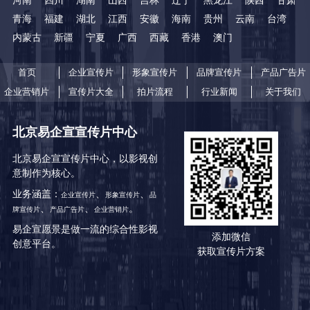
河南
四川
湖南
山西
吉林
辽宁
黑龙江
陕西
甘肃
青海
福建
湖北
江西
安徽
海南
贵州
云南
台湾
内蒙古
新疆
宁夏
广西
西藏
香港
澳门
首页
企业宣传片
形象宣传片
品牌宣传片
产品广告片
企业营销片
宣传片大全
拍片流程
行业新闻
关于我们
北京易企宣宣传片中心
北京易企宣宣传片中心，以影视创
意制作为核心。
业务涵盖：
、
、
企业宣传片
形象宣传片
品
、
、
。
牌宣传片
产品广告片
企业营销片
易企宣愿景是做一流的综合性影视
添加微信
创意平台。
获取宣传片方案