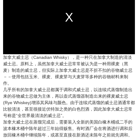
加拿大威士忌（Canadian Whisky），是一种只在加拿大制造的清淡
威士忌。原料上，虽然加拿大威士忌常常被认为是一种用裸麦（黑
麦）制造的威士忌，但实际上加拿大威士忌是不折不扣的谷物威士忌
－－使用包括玉米、裸麦、裸麦芽与大麦芽等多种的谷物材料来制
作。
几乎所有的加拿大威士忌都属于调和式威士忌，以连续式蒸馏制造出
来的谷物威士忌做为主体，再以壶式蒸馏器制造出来的裸麦威士忌
(Rye Whiskey)增添其风味与颜色。由于连续式蒸馏的威士忌酒通常都
比较清淡，甚至很接近伏特加之类的白色烈酒，因此加拿大威士忌常
号称是“全世界最清淡的威士忌”。
加拿大威士忌在蒸馏完成后，需要装入全新的美国白橡木桶或二手的
波本橡木桶中陈年超过三年始得贩售。有时酒厂会在将酒进行调和后
放回橡木桶中继续陈年，或甚至直接在新酒还未陈年之前就先调和。