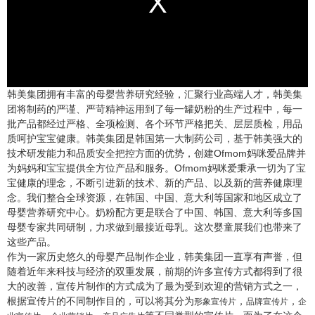
韩美集团拥有丰富的母婴营养研究经验，汇聚行业高端人才，韩美集
团将制药的严谨、严苛精神运用到了每一罐奶粉的生产过程中，每一
批产品都经过严格、全项检测、各个环节严格把关、层层质检，用品
质呵护宝宝健康。韩美集团是韩国第一大制药公司，基于韩美强大的
技术研发能力和品质安全把控方面的优势，创建Ofmom妈咪爱品牌并
为妈妈和宝宝提供全方位产品和服务。Ofmom妈咪爱秉承一切为了宝
宝健康的理念，不断引进新的技术、新的产品、以及新的营养健康理
念。我们整合全球资源，在韩国、中国、意大利等国家和地区成立了
母婴营养研究中心。奶粉配方更是联合了中国、韩国、意大利等多国
母婴专家共同研制，力求做到最接近母乳。这次婴童展我们也带来了
这些产品。
作为一家历史悠久的母婴产品制作企业，韩美集团一直享有声誉，但
随着近年来科技与经济的双重发展，前期的许多宣传方式都得到了很
大的改善，宣传片制作的方式成为了最为受到欢迎的营销方式之一，
根据宣传片的不同制作目的，可以将其分为
，
，
形象宣传片
品牌宣传片
企