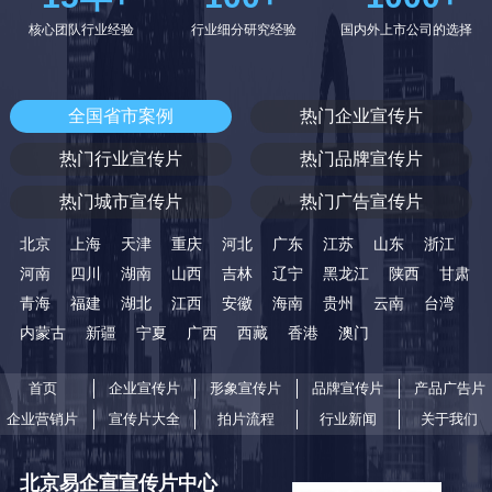
核心团队行业经验
行业细分研究经验
国内外上市公司的选择
全国省市案例
热门企业宣传片
热门行业宣传片
热门品牌宣传片
热门城市宣传片
热门广告宣传片
北京
上海
天津
重庆
河北
广东
江苏
山东
浙江
河南
四川
湖南
山西
吉林
辽宁
黑龙江
陕西
甘肃
青海
福建
湖北
江西
安徽
海南
贵州
云南
台湾
内蒙古
新疆
宁夏
广西
西藏
香港
澳门
首页
企业宣传片
形象宣传片
品牌宣传片
产品广告片
企业营销片
宣传片大全
拍片流程
行业新闻
关于我们
北京易企宣宣传片中心